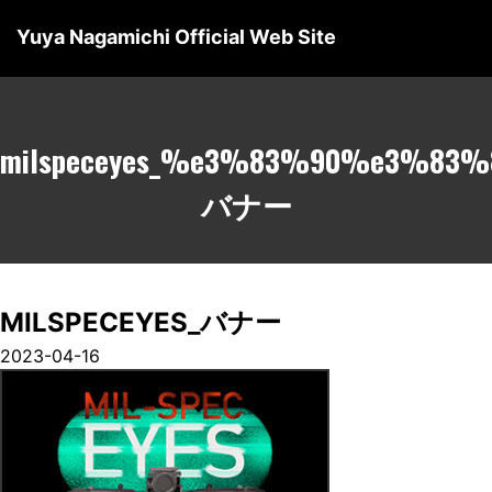
Yuya Nagamichi Official Web Site
milspeceyes_%e3%83%90%e3%83
バナー
MILSPECEYES_バナー
2023-04-16